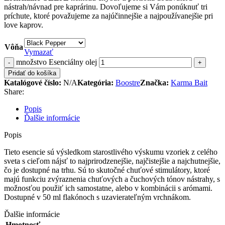
nástrah/návnad pre kaprárinu. Dovoľujeme si Vám ponúknuť tri
príchute, ktoré považujeme za najúčinnejšie a najpoužívanejšie pri
love kaprov.
Vôňa
Vymazať
množstvo Esenciálny olej
Pridať do košíka
Katalógové číslo:
N/A
Kategória:
Boostre
Značka:
Karma Bait
Share:
Popis
Ďalšie informácie
Popis
Tieto esencie sú výsledkom starostlivého výskumu vzoriek z celého
sveta s cieľom nájsť to najprirodzenejšie, najčistejšie a najchutnejšie,
čo je dostupné na trhu. Sú to skutočné chuťové stimulátory, ktoré
majú funkciu zvýraznenia chuťových a čuchových tónov nástrahy, s
možnosťou použiť ich samostatne, alebo v kombinácii s arómami.
Dostupné v 50 ml flakónoch s uzavierateľným vrchnákom.
Ďalšie informácie
Hmotnosť
-