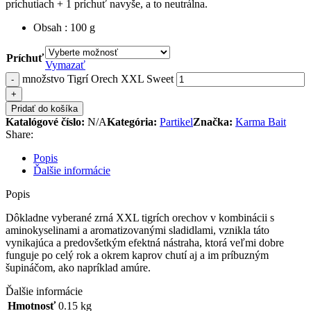
príchutiach + 1 príchuť navyše, a to neutrálna.
Obsah : 100 g
Príchuť
Vymazať
množstvo Tigrí Orech XXL Sweet
Pridať do košíka
Katalógové číslo:
N/A
Kategória:
Partikel
Značka:
Karma Bait
Share:
Popis
Ďalšie informácie
Popis
Dôkladne vyberané zrná XXL tigrích orechov v kombinácii s
aminokyselinami a aromatizovanými sladidlami, vznikla táto
vynikajúca a predovšetkým efektná nástraha, ktorá veľmi dobre
funguje po celý rok a okrem kaprov chutí aj a im príbuzným
šupináčom, ako napríklad amúre.
Ďalšie informácie
Hmotnosť
0.15 kg